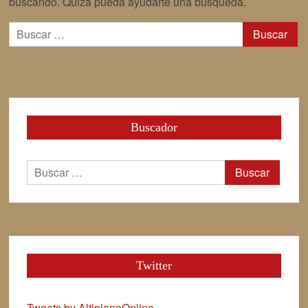
buscando. Quizá pueda ayudarte una búsqueda.
Buscar:
Espacio Akana abre nueva convocatoria para impartir saberes
teatrales en colegios de la región
Emprendedores indígenas expusieron en la Muestra de Arte y
Cultura de la Región de Tarapacá
Director Nacional de CONADI invita a comunidades indígenas a
Buscador
postular “emprendimientos verdes” en todo Chile
Buscar:
Twitter
Tweets by AltiplanoOnline