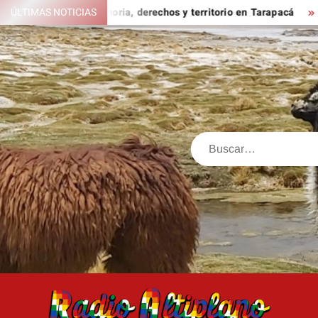
Saltar
rsatorio sobre memoria, derechos y territorio en Tarapacá
ÚLTIMAS NOTICIAS
L
al
contenido
Buscar