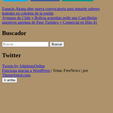
Navegación
Espacio Akana abre nueva convocatoria para impartir saberes
teatrales en colegios de la región
de
Aymaras de Chile y Bolivia acuerdan pedir que Cancillerías
entradas
autoricen apertura de Paso Turístico y Comercial en Hito 41
Buscador
Buscar:
Twitter
Tweets by AltiplanoOnline
Funciona gracias a WordPress
|
Tema: FreeNews
|
por
ThemeSpiral.com
.
Ir arriba