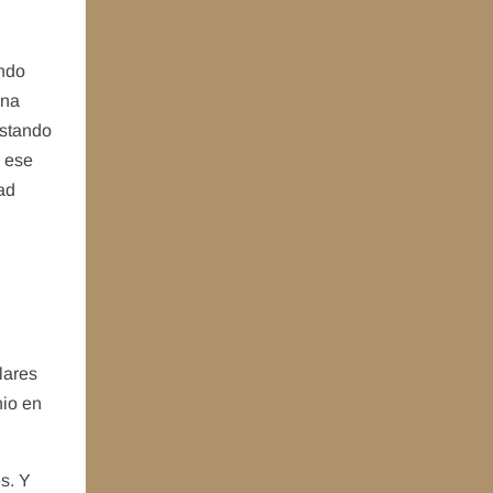
ando
una
ostando
r ese
dad
lares
nio en
es. Y