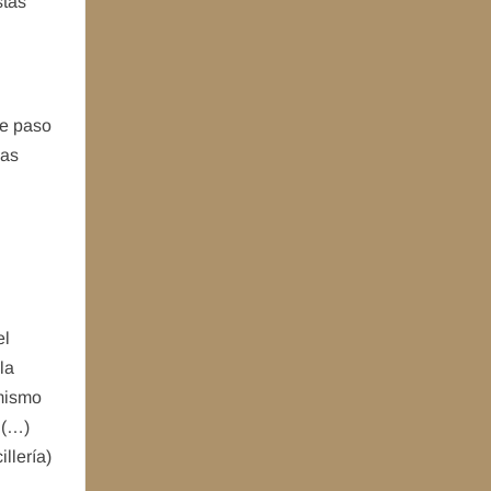
stas
te paso
bas
n
el
la
amismo
 (…)
llería)