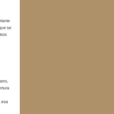
rtante
 que se
tros
arro,
ertura
n esa