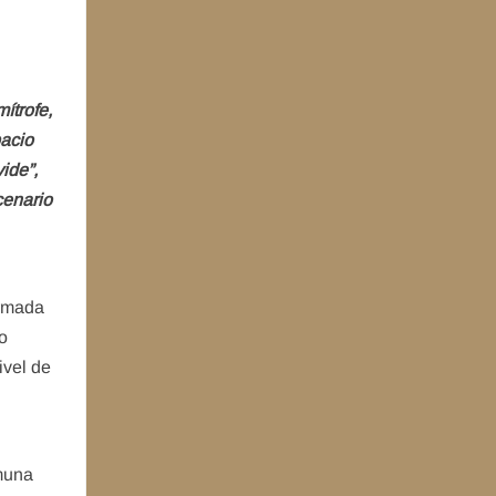
ítrofe,
pacio
ide”,
cenario
ormada
o
ivel de
.
muna