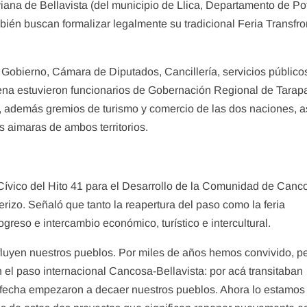
viana de Bellavista (del municipio de Llica, Departamento de Pot
én buscan formalizar legalmente su tradicional Feria Transfro
 Gobierno, Cámara de Diputados, Cancillería, servicios público
lena estuvieron funcionarios de Gobernación Regional de Tarap
t, además gremios de turismo y comercio de las dos naciones, a
 aimaras de ambos territorios.
ívico del Hito 41 para el Desarrollo de la Comunidad de Canc
erizo. Señaló que tanto la reapertura del paso como la feria
rogreso e intercambio económico, turístico e intercultural.
fluyen nuestros pueblos. Por miles de años hemos convivido, pe
 el paso internacional Cancosa-Bellavista: por acá transitaban
a fecha empezaron a decaer nuestros pueblos. Ahora lo estamos