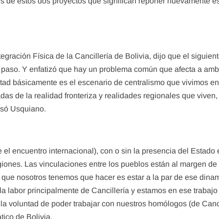
és de estos dos proyectos que significan reponer nuevamente e
gración Física de la Cancillería de Bolivia, dijo que el siguien
se paso. Y enfatizó que hay un problema común que afecta a am
cultad básicamente es el escenario de centralismo que vivimos e
das de la realidad fronteriza y realidades regionales que viven,
cisó Usquiano.
el encuentro internacional), con o sin la presencia del Estado 
egiones. Las vinculaciones entre los pueblos están al margen de 
lo que nosotros tenemos que hacer es estar a la par de ese din
a labor principalmente de Cancillería y estamos en ese trabajo
a voluntad de poder trabajar con nuestros homólogos (de Canci
ático de Bolivia.