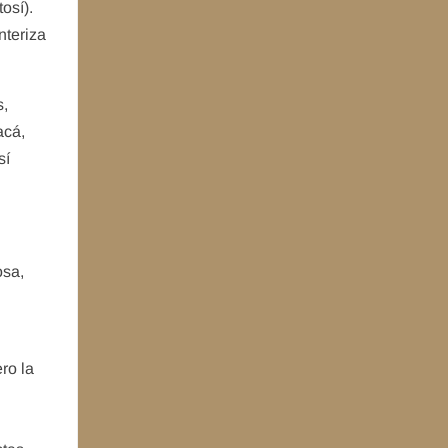
osí).
nteriza
s,
acá,
sí
osa,
ro la