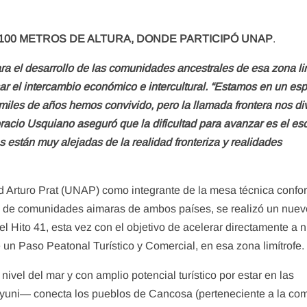
100 METROS DE ALTURA, DONDE PARTICIPÓ UNAP
.
a el desarrollo de las comunidades ancestrales de esa zona lim
ar el intercambio económico e intercultural. “Estamos en un es
 miles de años hemos convivido, pero la llamada frontera nos div
Horacio Usquiano aseguró que la dificultad para avanzar es el es
 están muy alejadas de la realidad fronteriza y realidades
ad Arturo Prat (UNAP) como integrante de la mesa técnica conf
as de comunidades aimaras de ambos países, se realizó un nuev
 el Hito 41, esta vez con el objetivo de acelerar directamente a n
de un Paso Peatonal Turístico y Comercial, en esa zona limítrofe
ivel del mar y con amplio potencial turístico por estar en las
yuni— conecta los pueblos de Cancosa (perteneciente a la co