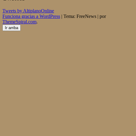
Tweets by AltiplanoOnline
Funciona gracias a WordPress
|
Tema: FreeNews
|
por
ThemeSpiral.com
.
Ir arriba