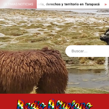
Saltar
satorio sobre memoria, derechos y territorio en Tarapacá
ÚLTIMAS NOTICIAS
LA
al
contenido
Buscar