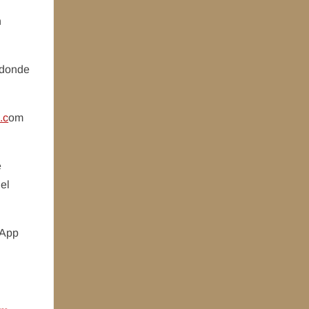
n
donde
.c
om
e
 el
sApp