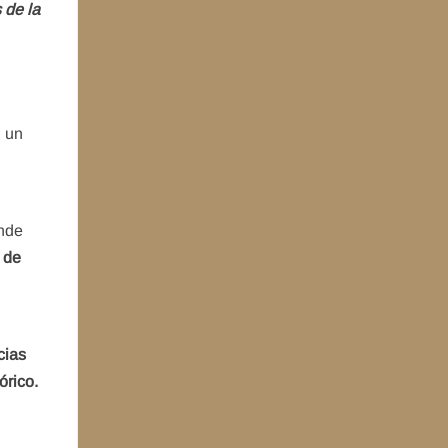
 de la
n un
nde
 de
cias
órico.