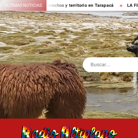
Saltar
obre memoria, derechos y territorio en Tarapacá
ÚLTIMAS NOTICIAS
LA FIESTA 
al
contenido
Buscar