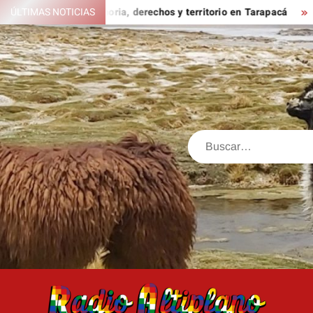
Saltar
satorio sobre memoria, derechos y territorio en Tarapacá
ÚLTIMAS NOTICIAS
LA
al
contenido
Buscar