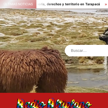
Saltar
rsatorio sobre memoria, derechos y territorio en Tarapacá
ÚLTIMAS NOTICIAS
L
al
contenido
Buscar