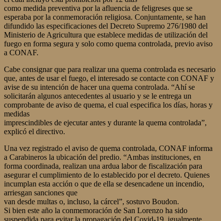
como medida preventiva por la afluencia de feligreses que se
esperaba por la conmemoración religiosa. Conjuntamente, se han
difundido las especificaciones del Decreto Supremo 276/1980 del
Ministerio de Agricultura que establece medidas de utilización del
fuego en forma segura y solo como quema controlada, previo aviso
a CONAF.
Cabe consignar que para realizar una quema controlada es necesario
que, antes de usar el fuego, el interesado se contacte con CONAF y
avise de su intención de hacer una quema controlada. “Ahí se
solicitarán algunos antecedentes al usuario y se le entrega un
comprobante de aviso de quema, el cual especifica los días, horas y
medidas
imprescindibles de ejecutar antes y durante la quema controlada”,
explicó el directivo.
Una vez registrado el aviso de quema controlada, CONAF informa
a Carabineros la ubicación del predio. “Ambas instituciones, en
forma coordinada, realizan una ardua labor de fiscalización para
asegurar el cumplimiento de lo establecido por el decreto. Quienes
incumplan esta acción o que de ella se desencadene un incendio,
arriesgan sanciones que
van desde multas o, incluso, la cárcel”, sostuvo Boudon.
Si bien este año la conmemoración de San Lorenzo ha sido
suspendida para evitar la propagación del Covid-19, igualmente