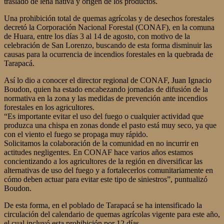
traslado de leña nativa y origen de los productos.
Una prohibición total de quemas agrícolas y de desechos forestales
decretó la Corporación Nacional Forestal (CONAF), en la comuna
de Huara, entre los días 3 al 14 de agosto, con motivo de la
celebración de San Lorenzo, buscando de esta forma disminuir las
causas para la ocurrencia de incendios forestales en la quebrada de
Tarapacá.
Así lo dio a conocer el director regional de CONAF, Juan Ignacio
Boudon, quien ha estado encabezando jornadas de difusión de la
normativa en la zona y las medidas de prevención ante incendios
forestales en los agricultores.
“Es importante evitar el uso del fuego o cualquier actividad que
produzca una chispa en zonas donde el pasto está muy seco, ya que
con el viento el fuego se propaga muy rápido.
Solicitamos la colaboración de la comunidad en no incurrir en
actitudes negligentes. En CONAF hace varios años estamos
concientizando a los agricultores de la región en diversificar las
alternativas de uso del fuego y a fortalecerlos comunitariamente en
cómo deben actuar para evitar este tipo de siniestros”, puntualizó
Boudon.
De esta forma, en el poblado de Tarapacá se ha intensificado la
circulación del calendario de quemas agrícolas vigente para este año,
el cual incluyó esta prohibición por 12 días