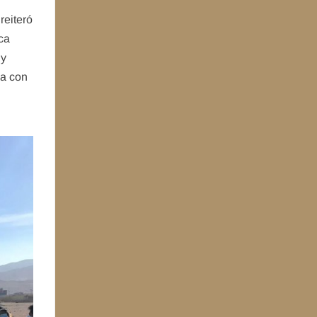
reiteró
ca
uy
na con