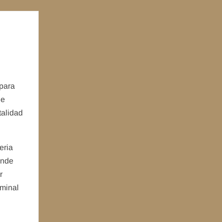
 para
de
talidad
eria
donde
r
rminal