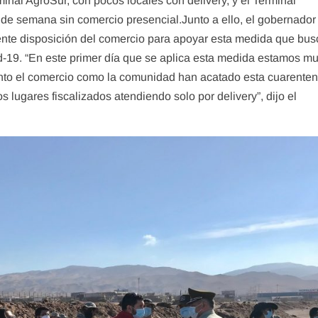
minal AgroSur, con pocos locales con delivery, y el Terminal
e semana sin comercio presencial.Junto a ello, el gobernador 
ente disposición del comercio para apoyar esta medida que bus
d-19. “En este primer día que se aplica esta medida estamos m
anto el comercio como la comunidad han acatado esta cuarente
 lugares fiscalizados atendiendo solo por delivery”, dijo el